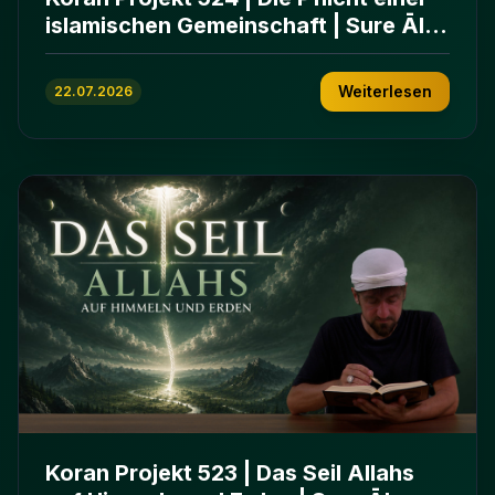
islamischen Gemeinschaft | Sure Āl
ʿImrān 103-112
Weiterlesen
22.07.2026
Koran Projekt 523 | Das Seil Allahs