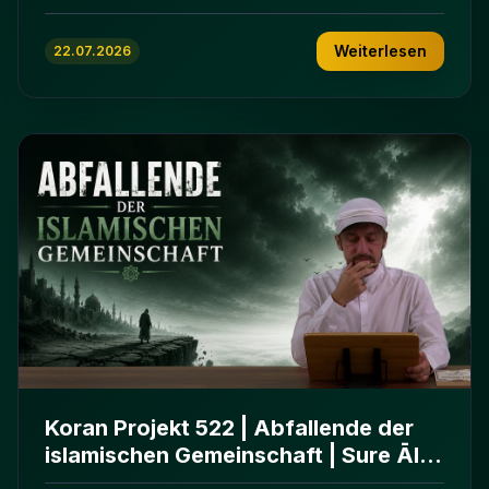
ʿImrān 86-102
Weiterlesen
22.07.2026
Koran Projekt 522 | Abfallende der
islamischen Gemeinschaft | Sure Āl
ʿImrān 86-102