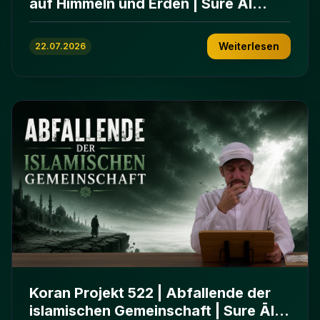
auf Himmeln und Erden | Sure Āl
ʿImrān 103-112
Weiterlesen
22.07.2026
Koran Projekt 522 | Abfallende der
islamischen Gemeinschaft | Sure Āl