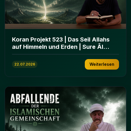
Koran Projekt 523 | Das Seil Allahs
auf Himmeln und Erden | Sure Āl
ʿImrān 103-112
Weiterlesen
22.07.2026