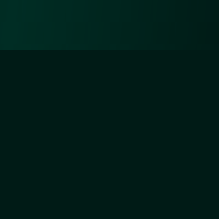
Diejenigen aber, die sich um Unsertwillen
abmühen, werden Wir ganz gewiss (auf) Unsere