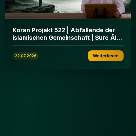
Koran Projekt 522 | Abfallende der
islamischen Gemeinschaft | Sure Āl
ʿImrān 86-102
Weiterlesen
22.07.2026