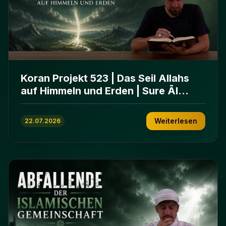
Koran Projekt 523 | Das Seil Allahs
auf Himmeln und Erden | Sure Āl
ʿImrān 103-112
Weiterlesen
22.07.2026