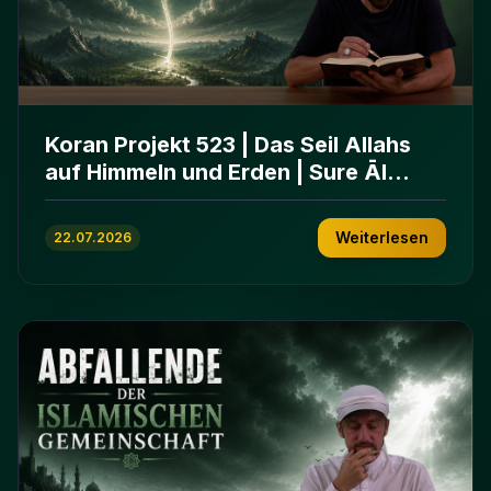
Koran Projekt 523 | Das Seil Allahs
auf Himmeln und Erden | Sure Āl
ʿImrān 103-112
Weiterlesen
22.07.2026