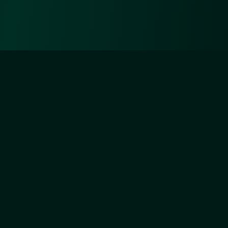
Diejenigen aber, die sich um Unsertwillen
abmühen, werden Wir ganz gewiss (auf) Unsere