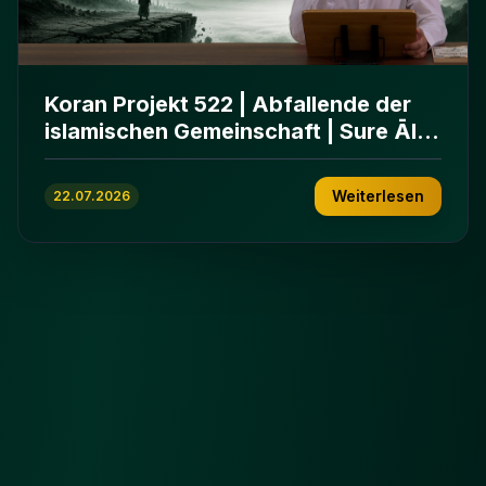
Koran Projekt 522 | Abfallende der
islamischen Gemeinschaft | Sure Āl
ʿImrān 86-102
Weiterlesen
22.07.2026