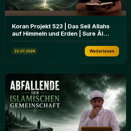
Koran Projekt 523 | Das Seil Allahs
auf Himmeln und Erden | Sure Āl
ʿImrān 103-112
Weiterlesen
22.07.2026