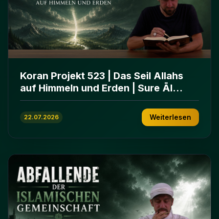
Koran Projekt 523 | Das Seil Allahs
auf Himmeln und Erden | Sure Āl
ʿImrān 103-112
Weiterlesen
22.07.2026