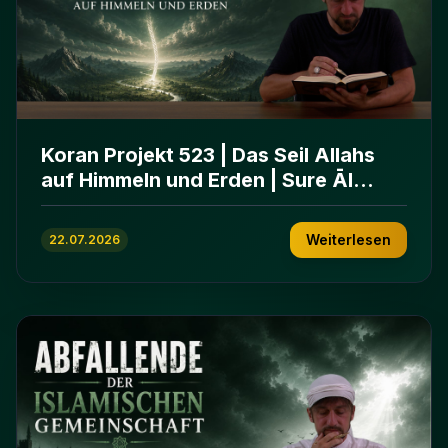
Koran Projekt 523 | Das Seil Allahs
auf Himmeln und Erden | Sure Āl
ʿImrān 103-112
Weiterlesen
22.07.2026