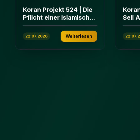
Koran Projekt 524 | Die
Koran
Pflicht einer islamischen
Seil 
Gemeinschaft | Sure Āl
und E
ʿImrān 103-112
ʿImrā
Weiterlesen
22.07.2026
22.07.