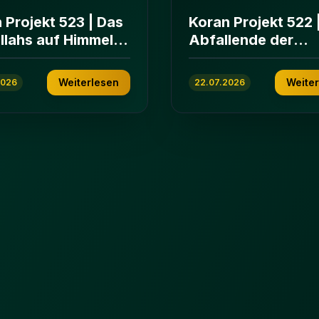
 Projekt 523 | Das
Koran Projekt 522 
Allahs auf Himmeln
Abfallende der
rden | Sure Āl
islamischen
n 103-112
Gemeinschaft | Su
Weiterlesen
Weite
2026
22.07.2026
ʿImrān 86-102