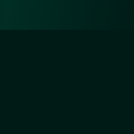
Diejenigen aber, die sich um Unsertwillen
abmühen, werden Wir ganz gewiss (auf) Unsere