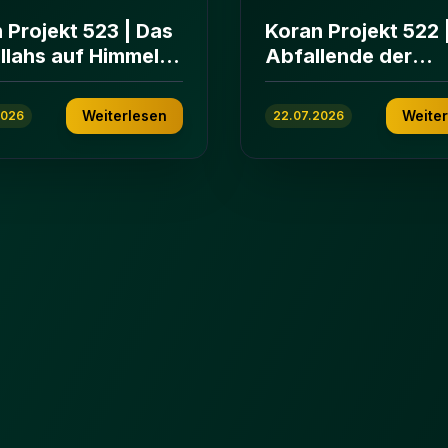
 Projekt 523 | Das
Koran Projekt 522 
Allahs auf Himmeln
Abfallende der
rden | Sure Āl
islamischen
n 103-112
Gemeinschaft | Su
Weiterlesen
Weite
2026
22.07.2026
ʿImrān 86-102