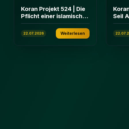
Koran Projekt 524 | Die
Koran
Pflicht einer islamischen
Seil 
Gemeinschaft | Sure Āl
und E
ʿImrān 103-112
ʿImrā
Weiterlesen
22.07.2026
22.07.