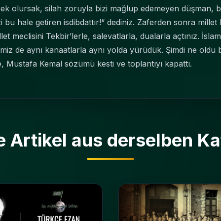
 olursak, silah zoruyla bizi mağlup edemeyen düşman, biz
zi bu hale getiren isdibdattır!“ dediniz. Zaferden sonra millet
let meclisini Tekbir’lerle, salevatlarla, dualarla açtınız. İs
miz de aynı kanaatlarla aynı yolda yürüdük. Şimdi ne oldu b
, Mustafa Kemal sözümü kesti ve toplantıyı kapattı.
e Artikel aus derselben Ka