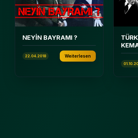
NEYİN BAYRAMI ?
TÜRK
KEMA
Weiterlesen
22.04.2018
01.10.2