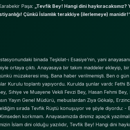
Karabekir Paşa:
„Tevfik Bey! Hangi dini haykıracaksınız? Y
istiyanlığı! Çünkü İslamlık terakkiye (ilerlemeye) manidir!
tasyonundaki binada Teşkilat-ı Esasiye’nin, yani anayasanı
miyle ortaya çıktı. Anayasaya bir takım maddeler ekleyip, bi
ci günkü müzakeresi imiş. Bana haber verilmemişti. Ben o gün
ar Kurulu toplantı yapıyordu. Kurulda şunlar vardı: Fethi B
 Bey, Sıhiye ve Muayene Vekili Fevzi Bey, Hasan Fehmi Bey, M
sın Yayın Genel Müdürü, mebuslardan Ziya Gökalp, Erzincan
eldiğim sırada Tevfik Rüştü konuşuyor ve şöyle diyordu: - B
 Kimseden korkmam. Anayasamızda dinimiz apaçık yazılmalı
zin İslam dini olduğu yazılıdır, Tevfik Bey! Hangi dini hay