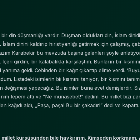
 bir din düşmanlığı vardır. Düşman oldukları din, İslam dinidi
İslam dinini kaldırıp hıristiyanlığı getirmek için çalışmış, çab
ım Karabekir bu mevzuda başına gelenleri şöyle anlatıyor
İçeri girdim, bir kalabalıkla karşılaştım. Bunların bir kısmını
anıma geldi. Cebinden bir kağıt çıkartıp elime verdi. ‘Buyu
udum. Listedeki isimlerin biı kısmını tanıyor, bir kısmını ta
 değişmesi yapacağız. Bu isimler buna evet demişlerdir. Siz
enim tepem attı ve “Ne münasebet!“ dedim. Bu millet bizi pa
 kağıdı aldı, „Paşa, paşa! Bu bir şakadır!“ dedi ve kapattı.
 millet kürsüsünden bile haykırırım. Kimseden korkmam.