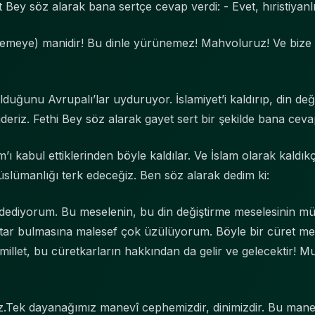
 Bey söz alarak bana sertçe cevap verdi: - Evet, hıristiyanlı
erlemeye) manidir! Bu dinle yürünemez! Mahvoluruz! Ve biz
olduğunu Avrupalı’lar uyduruyor. İslamiyet’i kaldırıp, din değ
eriz. Fethi Bey söz alarak gayet sert bir şekilde bana ceva
m’ı kabul ettiklerinden böyle kaldılar. Ve İslam olarak kaldı
lümanlığı terk edeceğiz. Ben söz alarak dedim ki:
reddediyorum. Bu meselenin, bu din değiştirme meselesinin
ftar bulmasına malesef çok üzülüyorum. Böyle bir cüret meml
llet, bu cüretkarların hakkından da gelir ve gelecektir! 
z.Tek dayanağımız manevî cephemizdir, dinimizdir. Bu man