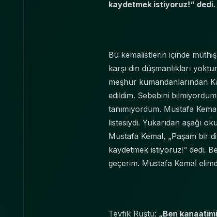
kaydetmek istiyoruz!“ dedi.
Bu kemalistlerin içinde müthiş
karşı din düşmanlıkları yoktur. 
meşhur kumandanlarından Kaz
edildim. Sebebini bilmiyordum. 
tanımıyordum. Mustafa Kemal y
listesiydi. Yukarıdan aşağı ok
Mustafa Kemal, „Paşam bir din
kaydetmek istiyoruz!“ dedi. B
geçerim. Mustafa Kemal elimden
Tevfik Rüştü:
„Ben kanaatimi