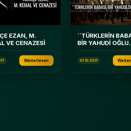
ÇE EZAN, M.
``TÜRKLERİN BAB
L VE CENAZESİ
BİR YAHUDİ OĞLU
MUYDU``
Weiterlesen
Weite
017
01.10.2017