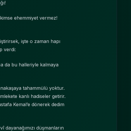
ğı!
e kimse ehemmiyet vermez!
iştirirsek, işte o zaman hapı
p verdi:
kça da bu halleriyle kalmaya
 münakaşaya tahammülü yoktur.
ekete kanlı hadiseler getirir.
Mustafa Kemal’e dönerek dedim
evî dayanağımızı düşmanların