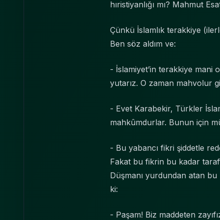
hıristiyanlığı mı? Mahmut Esat
Çünkü İslamlık terakkiye (il
Ben söz aldım ve:
- İslamiyet’in terakkiye mani 
yutarız. O zaman mahvolur gid
- Evet Karabekir, Türkler İsla
mahkûmdurlar. Bunun için müs
- Bu yabancı fikri şiddetle 
Fakat bu fikrin bu kadar tara
Düşmanı yurdundan atan bu mi
ki:
- Paşam! Biz maddeten zayıfı