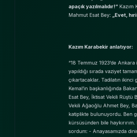
apaçık yazılmalıdır!“
Kazım 
Mahmut Esat Bey:
„Evet, hır
Kazım Karabekir anlatıyor:
“18 Temmuz 1923’de Ankara is
yapıldığı sırada vaziyet tama
çıkartacaklar. Tadilatın ikin
Kemal’in başkanlığında Bakanl
Esat Bey, İktisat Vekili Rüştü
Vekili Ağaoğlu Ahmet Bey, Ba
katiplikte bulunuyordu. Ben g
kürsüsünden bile haykırırım.
sordum: - Anayasamızda dinimi