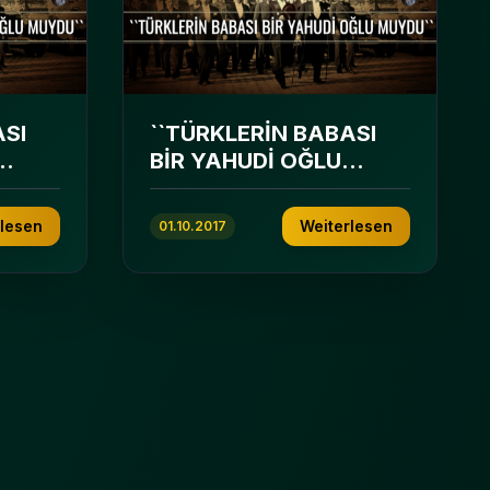
ASI
``TÜRKLERİN BABASI
BİR YAHUDİ OĞLU
MUYDU``
rlesen
Weiterlesen
01.10.2017