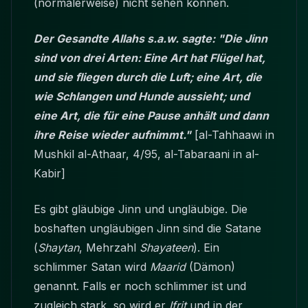
(normalerweise) nicht sehen können.
Der Gesandte Allahs s.a.w. sagte: "Die Jinn
sind von drei Arten: Eine Art hat Flügel hat,
und sie fliegen durch die Luft; eine Art, die
wie Schlangen und Hunde aussieht; und
eine Art, die für eine Pause anhält und dann
ihre Reise wieder aufnimmt."
[al-Tahhaawi in
Mushkil al-Athaar, 4/95, al-Tabaraani in al-
Kabir]
Es gibt gläubige Jinn und ungläubige. Die
boshaften ungläubigen Jinn sind die Satane
(
Shaytan
, Mehrzahl
Shayateen
). Ein
schlimmer Satan wird
Maarid
(Dämon)
genannt. Falls er noch schlimmer ist und
zugleich stark, so wird er
Ifrit
und in der