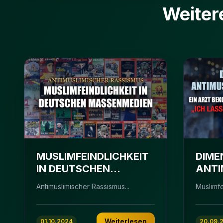
Weiter
MUSLIMFEINDLICHKEIT
DIME
IN DEUTSCHEN
ANTI
MASSENMEDIEN
RASS
Antimuslimischer Rassismus...
Muslimfei
Weiterlesen
01.10.2024
20.09.