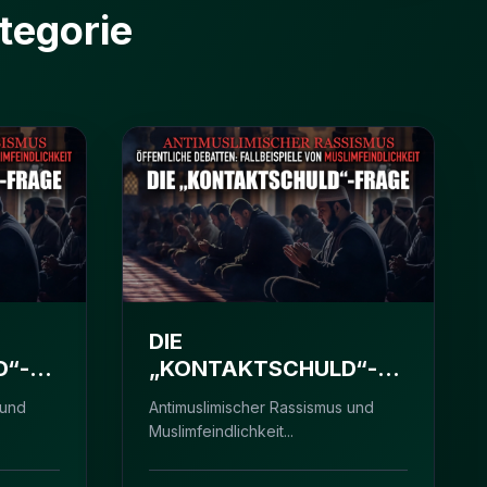
tegorie
DIE
D“-
„KONTAKTSCHULD“-
EL
FRAGE - IM ZWEIFEL
 und
Antimuslimischer Rassismus und
SCHULDIG
Muslimfeindlichkeit...