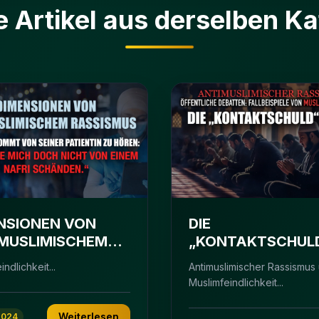
e Artikel aus derselben Ka
NSIONEN VON
DIE
MUSLIMISCHEM
„KONTAKTSCHUL
ISMUS
FRAGE - IM ZWEIF
ndlichkeit...
Antimuslimischer Rassismus
SCHULDIG
Muslimfeindlichkeit...
Weiterlesen
2024