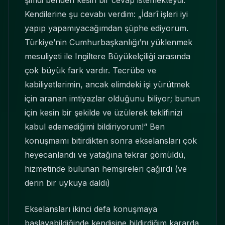
şimdi benden kesin bir cevap istemekteydi.
Kendilerine şu cevabı verdim: „İdarî işleri iyi
yapıp yapamıyacağımdan şüphe ediyorum.
Türkiye’nin Cumhurbaşkanlığı’nı yüklenmek
mesuliyeti ile Ingiltere Büyükelçiliği arasında
çok büyük fark vardır. Tecrübe ve
kabiliyetlerimin, ancak elimdeki işi yürütmek
için aranan imtiyazlar olduğunu biliyor; bunun
için kesin bir şekilde ve üzülerek teklifinizi
kabul edemediğimi bildiriyorum!“ Ben
konuşmamı bitirdikten sonra ekselansları çok
heyecanlandı ve yatağına tekrar gömüldü,
hizmetinde bulunan hemşireleri çağırdı (ve
derin bir uykuya daldı)
Ekselansları ikinci defa konuşmaya
başlayabildiğinde kendisine bildirdiğim kararda