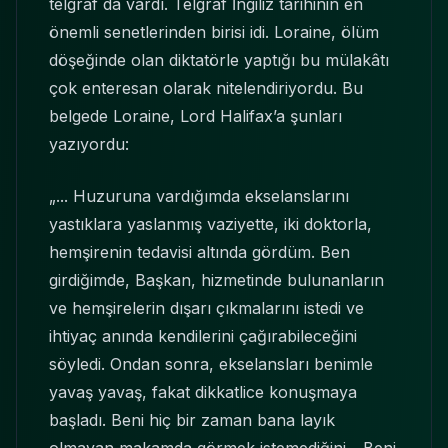
telgraf da vardı. Telgraf İngiliz tarihinin en
önemli senetlerinden birisi idi. Loraine, ölüm
döşeğinde olan diktatörle yaptığı bu mülakâtı
çok enteresan olarak nitelendiriyordu. Bu
belgede Loraine, Lord Halifax’a şunları
yazıyordu:
„... Huzuruna vardığımda ekselanslarını
yastıklara yaslanmış vaziyette, iki doktorla,
hemşirenin tedavisi altında gördüm. Ben
girdiğimde, Başkan, hizmetinde bulunanların
ve hemşirelerin dışarı çıkmalarını istedi ve
ihtiyaç anında kendilerini çağırabileceğini
söyledi. Ondan sonra, ekselansları benimle
yavaş yavaş, fakat dikkatlice konuşmaya
başladı. Beni hiç bir zaman bana layık