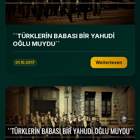
``TÜRKLERİN BABASI BİR YAHUDİ
OĞLU MUYDU``
Weiterlesen
01.10.2017