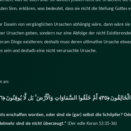
rden, was sie auch sind. Sie können jedoch nicht die Ursachen, die 
ten Sinn, erklären, was bedeutet, dass sie nicht die Stellung Gotte
hr Dasein von vergänglichen Ursachen abhängig wäre, dann wäre sie n
her Ursachen geben, sondern nur eine Abfolge der nicht Existierende
herum Dinge existieren; deshalb muss deren ultimative Ursache etwas
s sein und deshalb eine nicht verursachte Ursache.
n an:
﴿٣٦﴾
﴿٣٥﴾‏ أَمْ خَلَقُوا السَّمَاوَاتِ وَالْأَرْضَ ۚ بَل لَّا يُوقِنُونَ
الْخَالِقُونَ
ts erschaffen worden, oder sind sie (gar) selbst die Schöpfer? Od
ielmehr sind sie nicht überzeugt.“
(Der edle Koran 52:35-36)