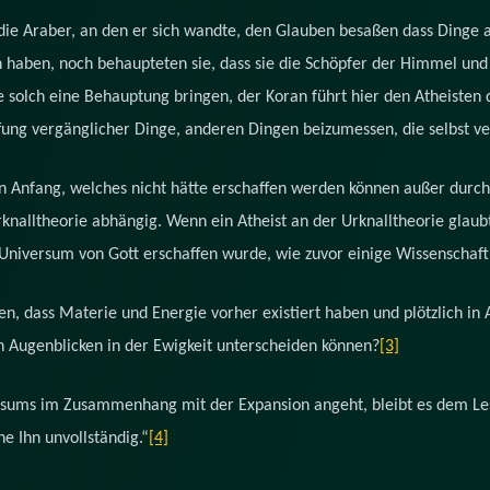
 die Araber, an den er sich wandte, den Glauben besaßen dass Dinge
en haben, noch behaupteten sie, dass sie die Schöpfer der Himmel und
olch eine Behauptung bringen, der Koran führt hier den Atheisten di
fung vergänglicher Dinge, anderen Dingen beizumessen, die selbst ve
n Anfang, welches nicht hätte erschaffen werden können außer durch
Urknalltheorie abhängig. Wenn ein Atheist an der Urknalltheorie glau
niversum von Gott erschaffen wurde, wie zuvor einige Wissenschaftl
, dass Materie und Energie vorher existiert haben und plötzlich in A
n Augenblicken in der Ewigkeit unterscheiden können?
[3]
rsums im Zusammenhang mit der Expansion angeht, bleibt es dem Les
ne Ihn unvollständig.“
[4]