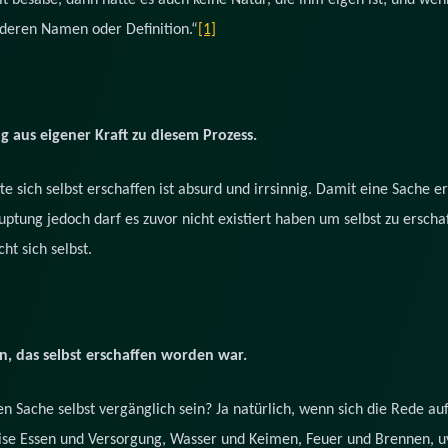
t besäße, dann hätte es auch keine Natur, die ihm eigen ist; und wen
deren Namen oder Definition.“
[1]
ang aus eigener Kraft zu diesem Prozess.
 sich selbst erschaffen ist absurd und irrsinnig. Damit eine Sache e
auptung jedoch darf es zuvor nicht existiert haben um selbst zu erscha
cht sich selbst.
n, das selbst erschaffen worden war.
n Sache selbst vergänglich sein? Ja natürlich, wenn sich die Rede au
ise Essen und Versorgung, Wasser und Keimen, Feuer und Brennen, uv