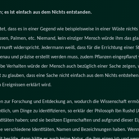
n; es ist einfach aus dem Nichts entstanden.
 dass es in einer Gegend wie beispielsweise in einer Wüste nichts 
lüssen, Palmen, etc. Niemand, kein einziger Mensch würde ihm das gl
nunft widerspricht. Jedermann weiß, dass für die Errichtung einer St
genau und präzise erstellt werden muss, zudem Pflanzen eingepflanz
lbe Verhalten würde der Mensch auch bezüglich einer Sache zeigen, 
t zu glauben, dass eine Sache nicht einfach aus dem Nichts entstehe
 Ereignissen erklärt wird.
en zur Forschung und Entdeckung an, wodurch die Wissenschaft ermög
lich, um Dinge zu identifizieren, so erklär der Philosoph Ibn Rushd (A
ntitäten haben; und sie besitzen Eigenschaften und aufgrund dieser Ei
ge verschiedene Identitäten, Namen und Bezeichnungen haben. Wenn e