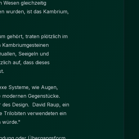
 Wesen gleichzeitig
den wurden, ist das Kambrium,
 gehört, traten plötzlich im
den Kambriumgesteinen
allen, Seeigeln und
lich auf, dass dieses
nnt ist.
lexe Systeme, wie Augen,
ihre modernen Gegenstücke.
er des Design. David Raup, ein
e Trilobiten verwendeten ein
rn würde."
rbindung oder Übergangsform