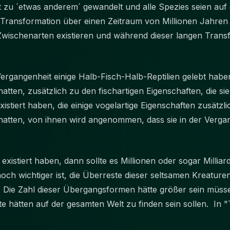
it zu ´etwas anderem´ gewandelt und alle Spezies seien auf
e Transformation über einen Zeitraum von Millionen Jahren
 Zwischenarten existieren und während dieser langen Tran
Vergangenheit einige Halb-Fisch-Halb-Reptilien gelebt haben,
ten, zusätzlich zu den fischartigen Eigenschaften, die si
existiert haben, die einige vogelartige Eigenschaften zusätzli
atten, von ihnen wird angenommen, dass sie in der Verg
existiert haben, dann sollte es Millionen oder sogar Milliar
h wichtiger ist, die Überreste dieser seltsamen Kreaturen 
. Die Zahl dieser Übergangsformen hätte größer sein müss
e hätten auf der gesamten Welt zu finden sein sollen. In "