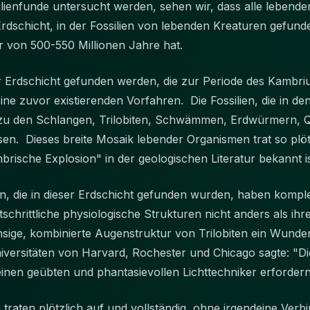
ienfunde untersucht werden, sehen wir, dass alle lebenden
 Erdschicht, in der Fossilien von lebenden Kreaturen gefun
r von 500-550 Millionen Jahre hat.
r Erdschicht gefunden werden, die zur Periode des Kambrium
keine zuvor existierenden Vorfahren. Die Fossilien, die in 
u den Schlangen, Trilobiten, Schwämmen, Erdwürmern, Qu
n. Dieses breite Mosaik lebender Organismen trat so plötz
mbrische Explosion" in der geologischen Literatur beka
n, die in dieser Erdschicht gefunden wurden, haben komp
rtschrittliche physiologische Strukturen nicht anders als 
linsige, kombinierte Augenstruktur von Trilobiten ein Wund
versitäten von Harvard, Rochester und Chicago sagte: "Di
einen geübten und phantasievollen Lichttechniker erforde
traten plötzlich auf und vollständig, ohne irgendeine Ve