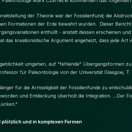
her Paleontologe Mark Czarnecki kommentiert das folgende
reitstellung der Theorie war der Fossilienfund; die Abdr
schen Formationen der Erde bewahrt wurden. Dieser Bericht
gangsvariationen enthüllt - anstatt dessen erscheinen un
at das kreationistische Argument angeheizt, dass jede Art 
rgeblichkeit umgehen, auf "fehlende" Übergangsformen zu 
Professor für Paleontologie von der Universität Glasgow, 
länger für die Armseligkeit der Fossilienfunde zu entschuldi
worden und Entdeckung überholt die Integration. …Der Fos
us Lücken."
 plötzlich und in komplexen Formen