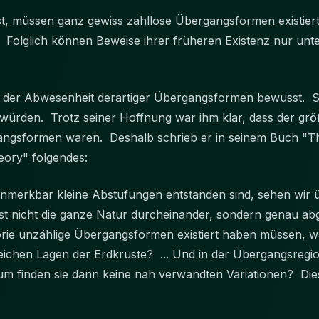
, müssen ganz gewiss zahllose Übergangsformen existiert h
Folglich können Beweise ihrer früheren Existenz nur unte
h der Abwesenheit derartiger Übergangsformen bewusst. S
 würden. Trotz seiner Hoffnung war ihm klar, dass der größ
angsformen waren. Deshalb schrieb er in seinem Buch "The
Theory" folgendes:
nmerkbar kleine Abstufungen entstanden sind, sehen wir ü
nicht die ganze Natur durcheinander, sondern genau abgeg
ie unzählige Übergangsformen existiert haben müssen, wa
reichen Lagen der Erdkruste? ... Und in der Übergangsregio
m finden sie dann keine nah verwandten Variationen? Dies