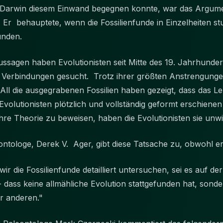
r Darwin diesem Einwand begegnen konnte, war das Argumen
Er behauptete, wenn die Fossilienfunde in Einzelheiten st
efunden.
sagen haben Evolutionisten seit Mitte des 19. Jahrhunder
 Verbindungen gesucht. Trotz ihrer größten Anstrengungen
l die ausgegrabenen Fossilien haben gezeigt, dass das Le
lutionisten plötzlich und vollständig geformt erschienen i
hre Theorie zu beweisen, haben die Evolutionisten sie unwi
ontologe, Derek V. Ager, gibt diese Tatsache zu, obwohl er e
ir die Fossilienfunde detailliert untersuchen, sei es auf 
 dass keine allmähliche Evolution stattgefunden hat, sonde
er anderen."