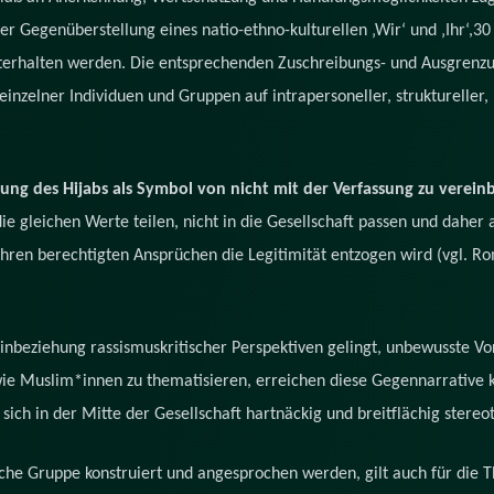
 Gegenüberstellung eines natio-ethno-kulturellen ‚Wir‘ und ‚Ihr‘,30
hterhalten werden. Die entsprechenden Zuschreibungs- und Ausgrenzun
inzelner Individuen und Gruppen auf intrapersoneller, struktureller, k
ung des Hijabs als Symbol von nicht mit der Verfassung zu ver
ie gleichen Werte teilen, nicht in die Gesellschaft passen und daher a
hren berechtigten Ansprüchen die Legitimität entzogen wird (vgl. 
Einbeziehung rassismuskritischer Perspektiven gelingt, unbewusste 
ie Muslim*innen zu thematisieren, erreichen diese Gegennarrative k
ich in der Mitte der Gesellschaft hartnäckig und breitflächig ster
iche Gruppe konstruiert und angesprochen werden, gilt auch für die T