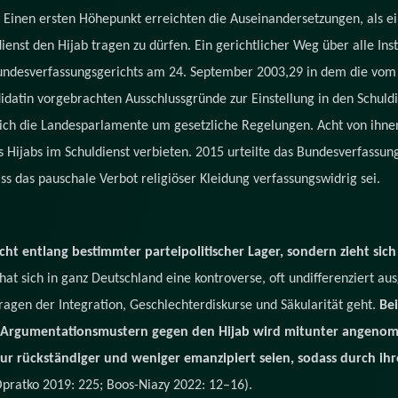
 Einen ersten Höhepunkt erreichten die Auseinandersetzungen, als e
ienst den Hijab tragen zu dürfen. Ein gerichtlicher Weg über alle In
 Bundesverfassungsgerichts am 24. September 2003,29 in dem die vo
atin vorgebrachten Ausschlussgründe zur Einstellung in den Schuldie
ich die Landesparlamente um gesetzliche Regelungen. Acht von ihne
 Hijabs im Schuldienst verbieten. 2015 urteilte das Bundesverfassung
ass das pauschale Verbot religiöser Kleidung verfassungswidrig sei.
icht entlang bestimmter parteipolitischer Lager, sondern zieht sic
at sich in ganz Deutschland eine kontroverse, oft undifferenziert au
Fragen der Integration, Geschlechterdiskurse und Säkularität geht.
Bei
n Argumentationsmustern gegen den Hijab wird mitunter angenom
ur rückständiger und weniger emanzipiert seien, sodass durch ihre
pratko 2019: 225; Boos-Niazy 2022: 12–16).