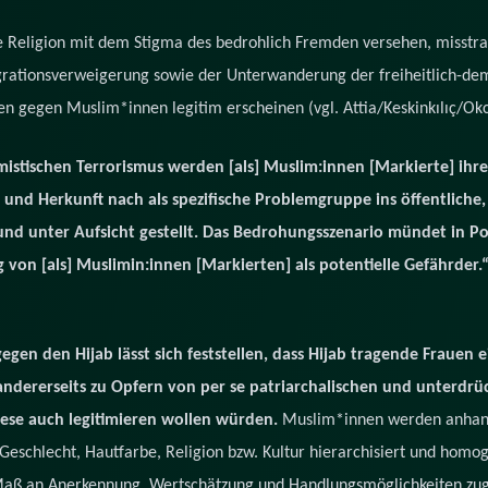
 Religion mit dem Stigma des bedrohlich Fremden versehen, misstra
grationsverweigerung sowie der Unterwanderung der freiheitlich-d
gen gegen Muslim*innen legitim erscheinen (vgl. Attia/Keskinkılıç/Ok
istischen Terrorismus werden [als] Muslim:innen [Markierte] ihre
 und Herkunft nach als spezifische Problemgruppe ins öffentliche, 
 unter Aufsicht gestellt. Das Bedrohungsszenario mündet in Poli
n [als] Muslimin:innen [Markierten] als potentielle Gefährder.“ 
en den Hijab lässt sich feststellen, dass Hijab tragende Frauen e
ererseits zu Opfern von per se patriarchalischen und unterdrück
se auch legitimieren wollen würden.
Muslim*innen werden anhand
eschlecht, Hautfarbe, Religion bzw. Kultur hierarchisiert und homoge
 Maß an Anerkennung, Wertschätzung und Handlungsmöglichkeiten zu