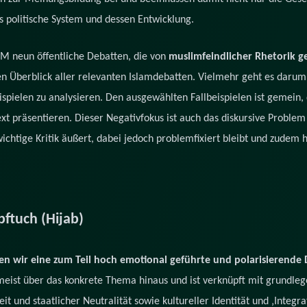
politische System und dessen Entwicklung.
EM neun öffentliche Debatten, die von
muslimfeindlicher Rhetorik 
gen Überblick aller relevanten Islamdebatten. Vielmehr geht es daru
spielen zu analysieren. Den ausgewählten Fallbeispielen ist gemein, 
 präsentieren. Dieser Negativfokus ist auch das diskursive Problem e
wichtige Kritik äußert, dabei jedoch problemfixiert bleibt und zudem
pftuch (Hijab)
ben wir eine zum Teil hoch emotional geführte und polarisierende
meist über das konkrete Thema hinaus und ist verknüpft mit grundl
heit und staatlicher Neutralität sowie kultureller Identität und ‚Integr