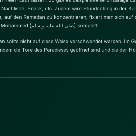
en freien Lauf lassen. So gibt es beispielsweise unzählige
, Nachtisch, Snack, etc. Zudem wird Stundenlang in der Küch
a, auf den Ramadan zu konzentrieren, fixiert man sich auf 
wiederspricht den Propheten Mohammed (صلى الله عليه و سلم) komplett.
sollte nicht auf diese Weise verschwendet werden. Im Gege
indem die Tore des Paradieses geöffnet sind und die der Hö