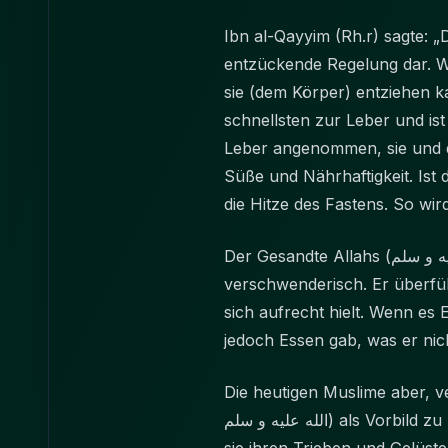
Ibn al-Qayyim (Rh.r) sagte: 
entzückende Regelung dar. Wa
sie (dem Körper) entziehen 
schnellsten zur Leber und is
Leber angenommen, sie und di
Süße und Nährhaftigkeit. Ist
die Hitze des Fastens. So wi
Der Gesandte Allahs (صلى الله عليه و سلم) hat zur Iftar weder unbegrenzt gegessen, noch war er maßlos oder
verschwenderisch. Er überfül
sich aufrecht hielt. Wenn es
jedoch Essen gab, was er nic
Die heutigen Muslime aber, v
الله عليه و سلم) als Vorbild zu nehmen und ihm nachzuahmen, handeln die Muslime dem Propheten zuwider, indem