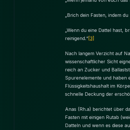
„Wenn jemand von euch das Fa
„Brich dein Fasten, indem du D
„Wenn du eine Dattel hast, br
reinigend.“
[3]
Nach langem Verzicht auf Na
wissenschaftlicher Sicht eign
reich an Zucker und Ballastst
Spurenelemente und haben ei
Flüssigkeitshaushalt im Körp
schnelle Deckung der erschö
Anas (Rh.a) berichtet über 
Fasten mit einigen Rutab (we
Datteln und wenn es diese au