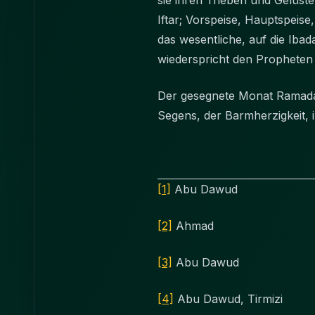
sie ihren Trieben und Gelüst
Iftar; Vorspeise, Hauptspeise
das wesentliche, auf die Ibad
Der gesegnete Monat Ramadan 
Segens, der Barmherzigkeit, 
[1]
Abu Dawud
[2]
Ahmad
[3]
Abu Dawud
[4]
Abu Dawud, Tirmizi