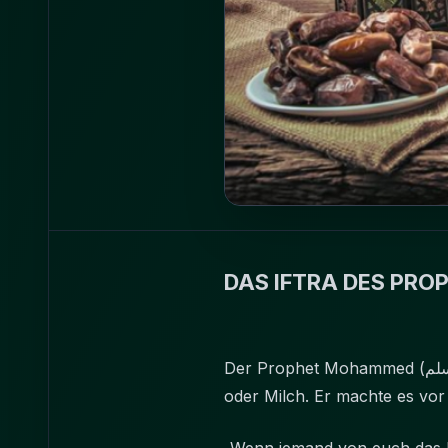
DAS IFTRA DES PROP
Der Prophet Mohammed (صلى الله عليه و سلم), Vorbild der Muslime, brach sein Fasten mit einigen Datteln und Wasser
oder Milch. Er machte es vor