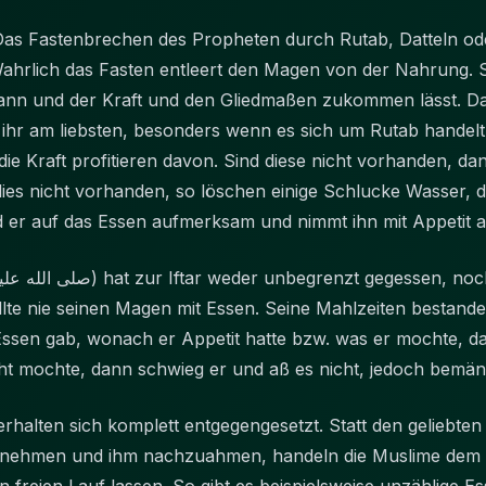
„Das Fastenbrechen des Propheten durch Rutab, Datteln ode
hrlich das Fasten entleert den Magen von der Nahrung. So
kann und der Kraft und den Gliedmaßen zukommen lässt. D
t ihr am liebsten, besonders wenn es sich um Rutab handel
e Kraft profitieren davon. Sind diese nicht vorhanden, da
 dies nicht vorhanden, so löschen einige Schlucke Wasser
rd er auf das Essen aufmerksam und nimmt ihn mit Appetit a
lte nie seinen Magen mit Essen. Seine Mahlzeiten bestand
 Essen gab, wonach er Appetit hatte bzw. was er mochte, 
ht mochte, dann schwieg er und aß es nicht, jedoch bemäng
erhalten sich komplett entgegengesetzt. Statt den geliebte