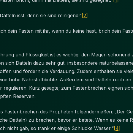
sten bricht, dann mit Datteln, sie sind gesegnet.“
[1]
atteln isst, denn sie sind reinigend!“
[2]
ich dein Fasten mit ihr, wenn du keine hast, brich dein Fast
hrung und Flüssigkeit ist es wichtig, den Magen schonend
en sich Datteln dazu sehr gut, insbesondere naturbelassene 
offen und fördern die Verdauung. Zudem enthalten sie viele
ne hohe Nährstoffdichte. Außerdem sind Datteln reich an 
er regulieren. Kurz gesagte; zum Fastenbrechen eignen sich
pften Reserven.
das Fastenbrechen des Propheten folgendermaßen: „Der Ges
iche Datteln) zu brechen, bevor er betete. Wenn es keine R
ch nicht gab, so trank er einige Schlucke Wasser.“
[4]